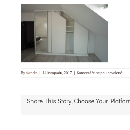
u
By
4works
|
14 listopadu, 2017
|
Komentáře nejsou povolené
textu
s
náz
2099
Share This Story, Choose Your Platfor