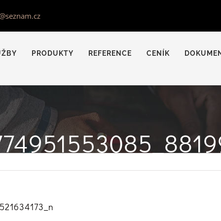
s@seznam.cz
UŽBY
PRODUKTY
REFERENCE
CENÍK
DOKUME
774951553085_8819
521634173_n