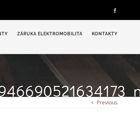
Facebook
NTY
ZÁRUKA ELEKTROMOBILITA
KONTAKTY
946690521634173_
Previous