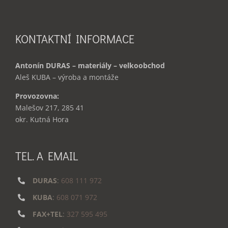
KONTAKTNÍ INFORMACE
Antonín DURAS – materiály – velkoobchod
Aleš KUBA – výroba a montáže
Provozovna:
Malešov 217, 285 41
okr. Kutná Hora
TEL. A EMAIL
DURAS
:
608 111 972
KUBA
:
608 071 972
FAX+TEL
:
327 595 495