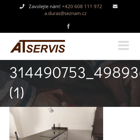
Skip
Zavolejte nám!
+420 608 111 972
to
a.duras@seznam.cz
content
Facebook
314490753_49893
(1)