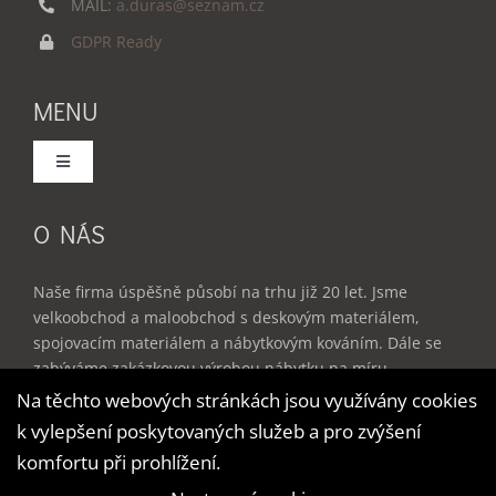
MAIL:
a.duras@seznam.cz
GDPR Ready
MENU
Toggle
Navigation
Domů
O NÁS
Služby
Naše firma úspěšně působí na trhu již 20 let. Jsme
velkoobchod a maloobchod s deskovým materiálem,
spojovacím materiálem a nábytkovým kováním. Dále se
Produkty
zabýváme zakázkovou výrobou nábytku na míru –
kuchyňské linky, vestavěné skříně, dětské a studentské
Na těchto webových stránkách jsou využívány cookies
pokoje, obývací stěny, kancelářský nábytek a doplňky do
k vylepšení poskytovaných služeb a pro zvýšení
Reference
bytu.
komfortu při prohlížení.