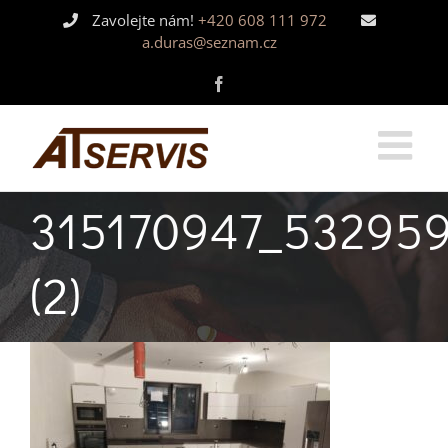
Skip
Zavolejte nám!
+420 608 111 972
to
a.duras@seznam.cz
content
Facebook
315170947_53295
(2)