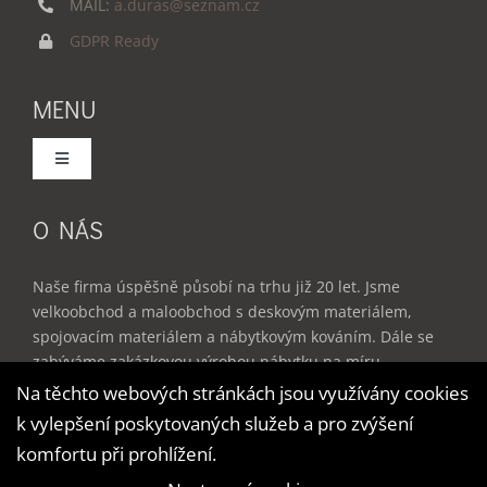
MAIL:
a.duras@seznam.cz
GDPR Ready
MENU
Toggle
Navigation
Domů
O NÁS
Služby
Naše firma úspěšně působí na trhu již 20 let. Jsme
velkoobchod a maloobchod s deskovým materiálem,
spojovacím materiálem a nábytkovým kováním. Dále se
Produkty
zabýváme zakázkovou výrobou nábytku na míru –
kuchyňské linky, vestavěné skříně, dětské a studentské
Na těchto webových stránkách jsou využívány cookies
pokoje, obývací stěny, kancelářský nábytek a doplňky do
k vylepšení poskytovaných služeb a pro zvýšení
Reference
bytu.
komfortu při prohlížení.