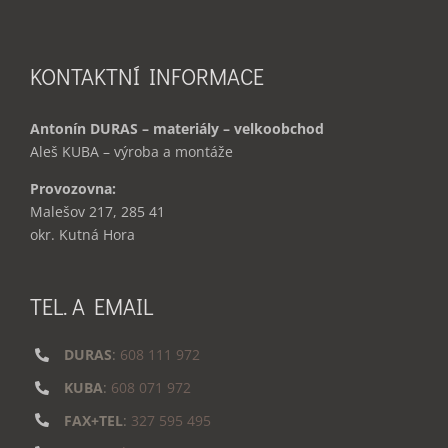
KONTAKTNÍ INFORMACE
Antonín DURAS – materiály – velkoobchod
Aleš KUBA – výroba a montáže
Provozovna:
Malešov 217, 285 41
okr. Kutná Hora
TEL. A EMAIL
DURAS
:
608 111 972
KUBA
:
608 071 972
FAX+TEL
:
327 595 495