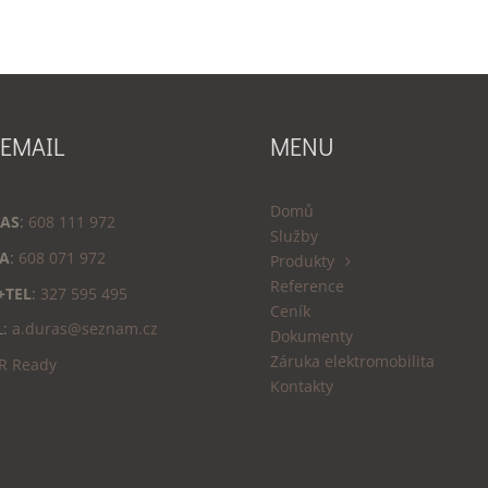
 EMAIL
MENU
Domů
AS
:
608 111 972
Služby
A
:
608 071 972
Produkty
Reference
+TEL
:
327 595 495
Ceník
L:
a.duras@seznam.cz
Dokumenty
Záruka elektromobilita
R Ready
Kontakty