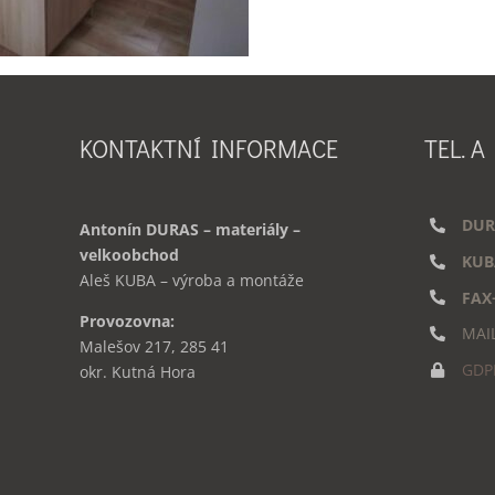
KONTAKTNÍ INFORMACE
TEL. A
DUR
Antonín DURAS – materiály –
velkoobchod
KUB
Aleš KUBA – výroba a montáže
FAX
Provozovna:
MAI
Malešov 217, 285 41
GDP
okr. Kutná Hora