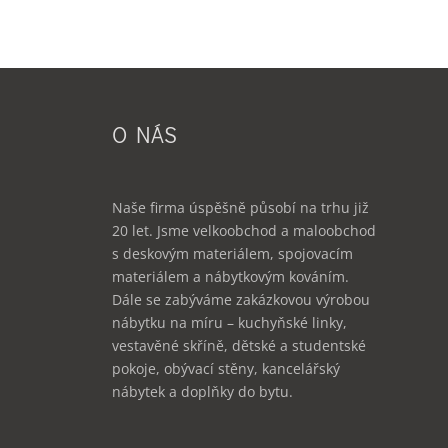
O NÁS
Naše firma úspěšně působí na trhu již
20 let. Jsme velkoobchod a maloobchod
s deskovým materiálem, spojovacím
materiálem a nábytkovým kováním.
Dále se zabýváme zakázkovou výrobou
nábytku na míru – kuchyňské linky,
vestavěné skříně, dětské a studentské
pokoje, obývací stěny, kancelářský
nábytek a doplňky do bytu.