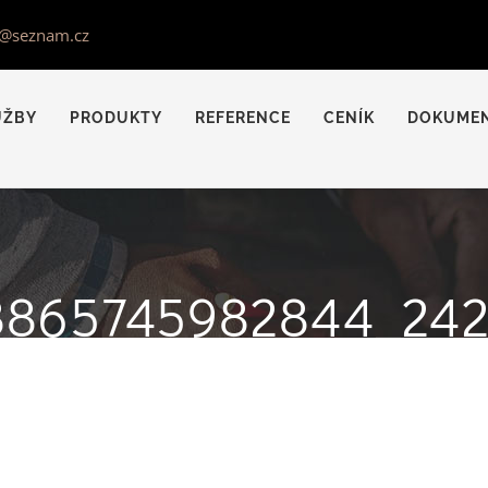
s@seznam.cz
UŽBY
PRODUKTY
REFERENCE
CENÍK
DOKUME
8865745982844_24