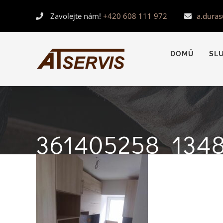
Skip
Zavolejte nám!
+420 608 111 972
a.dura
to
content
DOMŮ
SL
361405258_134