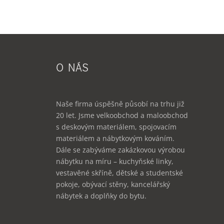
O NÁS
Naše firma úspěšně působí na trhu již
20 let. Jsme velkoobchod a maloobchod
s deskovým materiálem, spojovacím
materiálem a nábytkovým kováním.
Dále se zabýváme zakázkovou výrobou
nábytku na míru – kuchyňské linky,
vestavěné skříně, dětské a studentské
pokoje, obývací stěny, kancelářský
nábytek a doplňky do bytu.