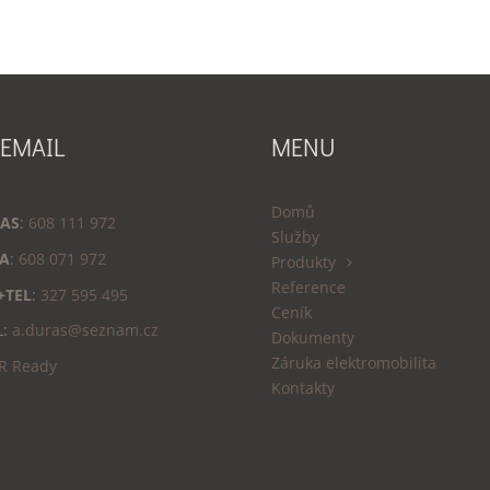
 EMAIL
MENU
Domů
AS
:
608 111 972
Služby
A
:
608 071 972
Produkty
Reference
+TEL
:
327 595 495
Ceník
L:
a.duras@seznam.cz
Dokumenty
Záruka elektromobilita
R Ready
Kontakty