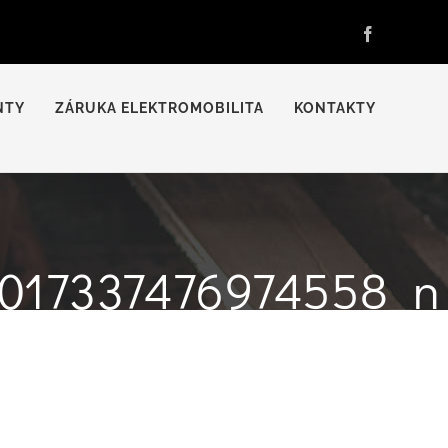
Facebook
NTY
ZÁRUKA ELEKTROMOBILITA
KONTAKTY
017337476974558_n