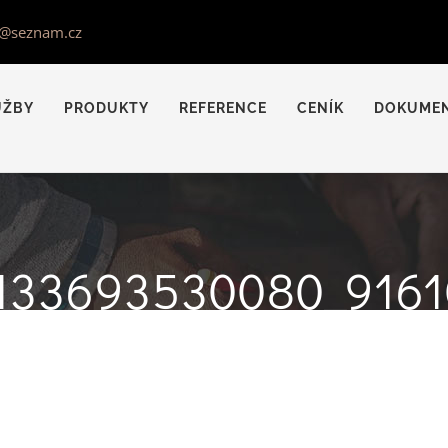
s@seznam.cz
UŽBY
PRODUKTY
REFERENCE
CENÍK
DOKUME
133693530080_9161