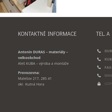
KONTAKTNÍ INFORMACE
TEL. A
DUR
Antonín DURAS – materiály –
velkoobchod
KUB
Aleš KUBA – výroba a montáže
FAX
Provozovna:
MAI
Malešov 217, 285 41
GDP
okr. Kutná Hora