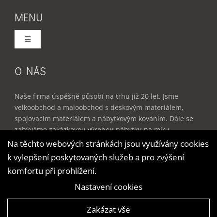
MENU
Toggle
Navigation
Domů
O NÁS
Služby
Naše firma úspěšně působí na trhu již 20 let. Jsme
velkoobchod a maloobchod s deskovým materiálem,
spojovacím materiálem a nábytkovým kováním. Dále se
Produkty
zabýváme zakázkovou výrobou nábytku na míru –
kuchyňské linky, vestavěné skříně, dětské a studentské
Na těchto webových stránkách jsou využívány cookies
pokoje, obývací stěny, kancelářský nábytek a doplňky do
k vylepšení poskytovaných služeb a pro zvýšení
Reference
bytu.
komfortu při prohlížení.
Nastavení cookies
Ceník
Zakázat vše
© Copyright – ATServis | Vytvořila digitální agentura