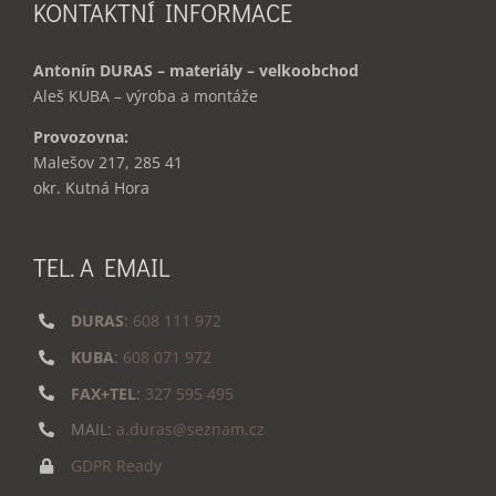
KONTAKTNÍ INFORMACE
Antonín DURAS – materiály – velkoobchod
Aleš KUBA – výroba a montáže
Provozovna:
Malešov 217, 285 41
okr. Kutná Hora
TEL. A EMAIL
DURAS
:
608 111 972
KUBA
:
608 071 972
FAX+TEL
:
327 595 495
MAIL:
a.duras@seznam.cz
GDPR Ready