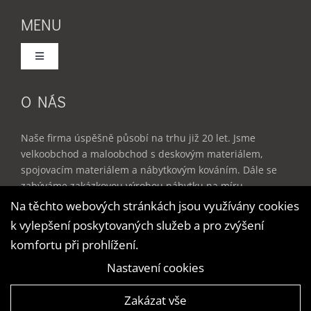
MENU
Toggle
Navigation
Domů
O NÁS
Služby
Naše firma úspěšně působí na trhu již 20 let. Jsme
velkoobchod a maloobchod s deskovým materiálem,
spojovacím materiálem a nábytkovým kováním. Dále se
Produkty
zabýváme zakázkovou výrobou nábytku na míru –
kuchyňské linky, vestavěné skříně, dětské a studentské
Na těchto webových stránkách jsou využívány cookies
pokoje, obývací stěny, kancelářský nábytek a doplňky do
k vylepšení poskytovaných služeb a pro zvýšení
Reference
bytu.
komfortu při prohlížení.
Nastavení cookies
Ceník
Zakázat vše
© Copyright – ATServis | Vytvořila digitální agentura