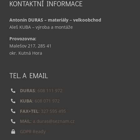
KONTAKTNÍ INFORMACE
Antonín DURAS – materiály – velkoobchod
Aleš KUBA – výroba a montáže
Provozovna:
Malešov 217, 285 41
okr. Kutná Hora
TEL. A EMAIL
DURAS
:
608 111 972
KUBA
:
608 071 972
FAX+TEL
:
327 595 495
MAIL:
a.duras@seznam.cz
GDPR Ready