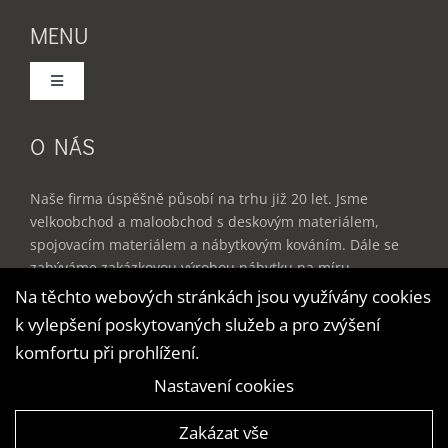
MENU
Toggle
Navigation
Domů
O NÁS
Služby
Naše firma úspěšně působí na trhu již 20 let. Jsme
velkoobchod a maloobchod s deskovým materiálem,
spojovacím materiálem a nábytkovým kováním. Dále se
Produkty
zabýváme zakázkovou výrobou nábytku na míru –
kuchyňské linky, vestavěné skříně, dětské a studentské
Na těchto webových stránkách jsou využívány cookies
pokoje, obývací stěny, kancelářský nábytek a doplňky do
k vylepšení poskytovaných služeb a pro zvýšení
Reference
bytu.
komfortu při prohlížení.
Nastavení cookies
Ceník
Zakázat vše
© Copyright – ATServis | Vytvořila digitální agentura