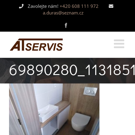
Skip
Zavolejte nám!
+420 608 111 972
to
a.duras@seznam.cz
content
Facebook
69890280_113185