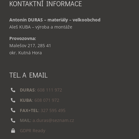
KONTAKTNÍ INFORMACE
Antonín DURAS – materiály – velkoobchod
Aleš KUBA – výroba a montáže
Provozovna:
Malešov 217, 285 41
okr. Kutná Hora
TEL. A EMAIL
DURAS
:
608 111 972
KUBA
:
608 071 972
FAX+TEL
:
327 595 495
MAIL:
a.duras@seznam.cz
GDPR Ready