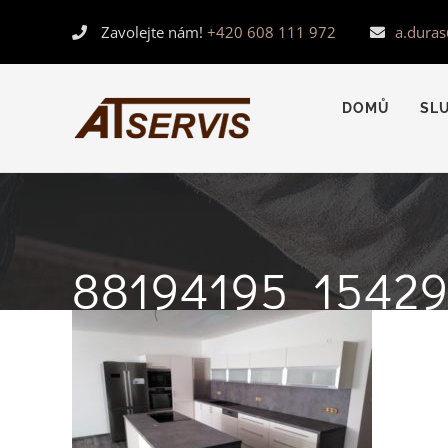
Skip
Zavolejte nám!
+420 608 111 972
a.dura
to
content
DOMŮ
SL
88194195_1542