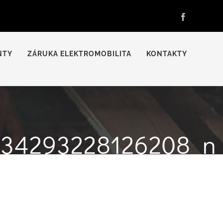
Facebook
NTY
ZÁRUKA ELEKTROMOBILITA
KONTAKTY
34293228126208_n