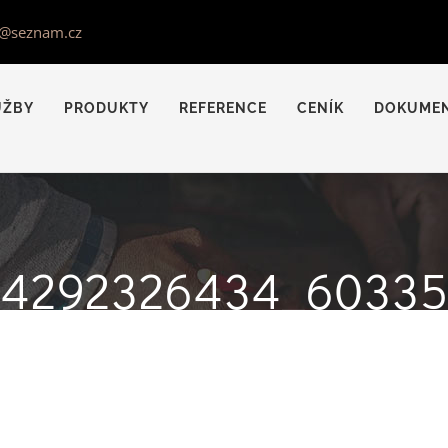
s@seznam.cz
UŽBY
PRODUKTY
REFERENCE
CENÍK
DOKUME
94292326434_60335