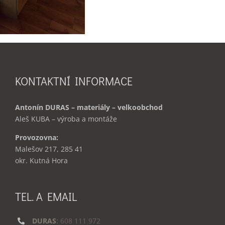
KONTAKTNÍ INFORMACE
Antonín DURAS – materiály – velkoobchod
Aleš KUBA – výroba a montáže
Provozovna:
Malešov 217, 285 41
okr. Kutná Hora
TEL. A EMAIL
DURAS
:
608 111 972