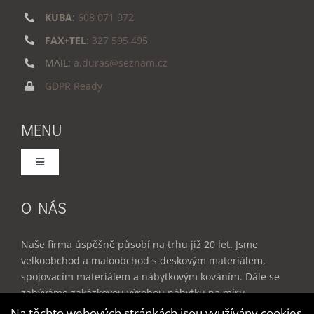
KUBA
:
608 071 972
FAX+TEL
:
327 595 495
MAIL:
a.duras@seznam.cz
GDPR Ready
MENU
Toggle
Navigation
Domů
O NÁS
Služby
Naše firma úspěšně působí na trhu již 20 let. Jsme
velkoobchod a maloobchod s deskovým materiálem,
spojovacím materiálem a nábytkovým kováním. Dále se
Produkty
zabýváme zakázkovou výrobou nábytku na míru –
kuchyňské linky, vestavěné skříně, dětské a studentské
Na těchto webových stránkách jsou využívány cookies