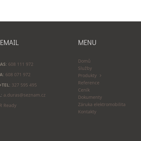
 EMAIL
MENU
Domů
AS
:
608 111 972
Služby
A
:
608 071 972
Produkty
Reference
+TEL
:
327 595 495
Ceník
L:
a.duras@seznam.cz
Dokumenty
Záruka elektromobilita
R Ready
Kontakty