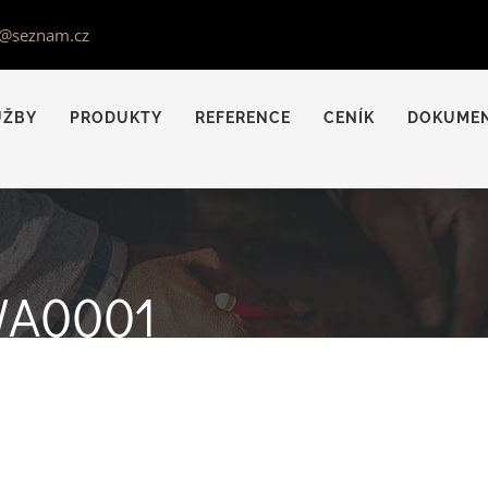
s@seznam.cz
UŽBY
PRODUKTY
REFERENCE
CENÍK
DOKUME
WA0001