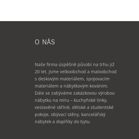
O NÁS
Naše firma úspěšně působí na trhu již
20 let. Jsme velkoobchod a maloobchod
s deskovým materiálem, spojovacím
materiálem a nábytkovým kováním.
Dále se zabýváme zakázkovou výrobou
nábytku na míru – kuchyňské linky,
vestavěné skříně, dětské a studentské
pokoje, obývací stěny, kancelářský
nábytek a doplňky do bytu.