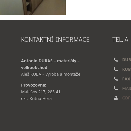
KONTAKTNÍ INFORMACE
TEL. A
DUR
Antonín DURAS – materiály –
velkoobchod
KUB
Aleš KUBA – výroba a montáže
FAX
Provozovna:
MAI
Malešov 217, 285 41
GDP
okr. Kutná Hora