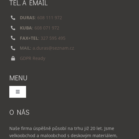
TEL. A EMAIL
DURAS
:
608 111 972
KUBA
:
608 071 972
FAX+TEL
:
327 595 495
MAIL:
a.duras@seznam.cz
GDPR Ready
MENU
Toggle
Navigation
Domů
O NÁS
Služby
Naše firma úspěšně působí na trhu již 20 let. Jsme
velkoobchod a maloobchod s deskovým materiálem,